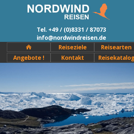
Tel. +49 / (0)8331 / 87073
info@nordwindreisen.de
Reiseziele
Reisearten
Angebote !
Kontakt
Reisekatalo