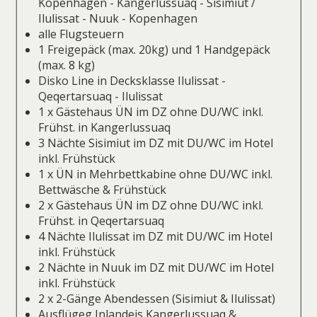
Kopenhagen - Kangerlussuaq - Sisimiut /
Ilulissat - Nuuk - Kopenhagen
alle Flugsteuern
1 Freigepäck (max. 20kg) und 1 Handgepäck
(max. 8 kg)
Disko Line in Decksklasse Ilulissat -
Qeqertarsuaq - Ilulissat
1 x Gästehaus ÜN im DZ ohne DU/WC inkl.
Frühst. in Kangerlussuaq
3 Nächte Sisimiut im DZ mit DU/WC im Hotel
inkl. Frühstück
1 x ÜN in Mehrbettkabine ohne DU/WC inkl.
Bettwäsche & Frühstück
2 x Gästehaus ÜN im DZ ohne DU/WC inkl.
Frühst. in Qeqertarsuaq
4 Nächte Ilulissat im DZ mit DU/WC im Hotel
inkl. Frühstück
2 Nächte in Nuuk im DZ mit DU/WC im Hotel
inkl. Frühstück
2 x 2-Gänge Abendessen (Sisimiut & Ilulissat)
Ausflügeg Inlandeis Kangerlussuaq &