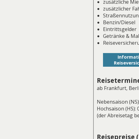
zusätzliche Mi
zusätzlicher Fa
Straßennutzun
Benzin/Diesel
Eintrittsgelder
Getränke & Mah
Reiseversiche
Informat
Reiseversi
Reisetermine 
ab Frankfurt, Berl
Nebensaison (NS): 
Hochsaison (HS): 0
(der Abreisetag b
Reisepreise 