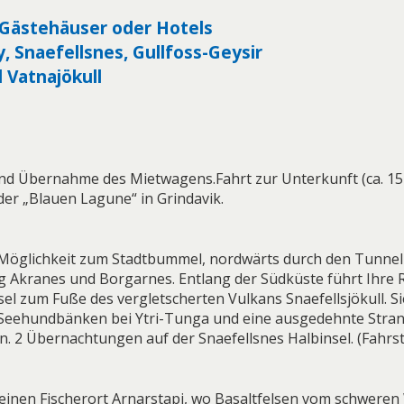
 Gästehäuser oder Hotels
, Snaefellsnes, Gullfoss-Geysir
d Vatnajökull
und Übernahme des Mietwagens.Fahrt zur Unterkunft (ca. 15
der „Blauen Lagune“ in Grindavik.
, Möglichkeit zum Stadtbummel, nordwärts durch den Tunne
ng Akranes und Borgarnes. Entlang der Südküste führt Ihre R
sel zum Fuße des vergletscherten Vulkans Snaefellsjökull. S
Seehundbänken bei Ytri-Tunga und eine ausgedehnte Stra
 2 Übernachtungen auf der Snaefellsnes Halbinsel. (Fahrst
einen Fischerort Arnarstapi, wo Basaltfelsen vom schwere