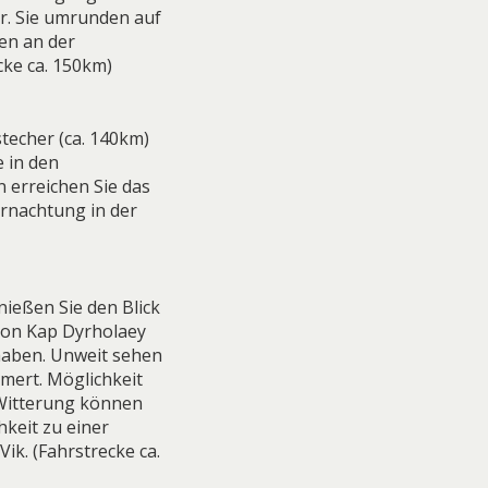
r. Sie umrunden auf
gen an der
cke ca. 150km)
stecher (ca. 140km)
e in den
 erreichen Sie das
ernachtung in der
ießen Sie den Blick
von Kap Dyrholaey
 haben. Unweit sehen
mmert. Möglichkeit
 Witterung können
hkeit zu einer
ik. (Fahrstrecke ca.