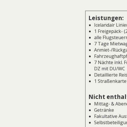
Leistungen:
Icelandair Lini
1 Freigepäck- 
alle Flugsteuer
7 Tage Mietwag
Anmiet-/Rückg
Fahrzeughaftpf
7 Nächte inkl.
DZ mit DU/WC
Detaillierte Re
1 Straßenkarte
Nicht enthal
Mittag- & Abe
Getränke
Fakultative Aus
Selbstbeteiligu