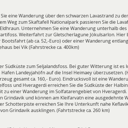
 Sie eine Wanderung über den schwarzen Lavastrand zu den
m Weg zum Skaftafell Nationalpark passieren Sie die Lava
Eldhraun. Unternehmen Sie eine Wanderung unterhalb des 
rtifoss. Weiterfahrt zur Gletscherlagune Jökulsarlon. Hier 
r Bootsfahrt (ab ca. 52,-Euro) oder einer Wanderung entlan
haus bei Vik (Fahrstrecke ca. 400km)
er Südküste zum Seljalandsfoss. Bei guter Witterung ist es 
 Hafen Landeyjahöfn auf die Insel Heimaey überzusetzen. (H
zeug gesamt ca. 160,- Euro). Eindrucksvoll ist eine Wande
elfoss und Hveragerdi erreichen Sie die Südküste der Halbin
it zu einer Wanderung im Solfatarengebiet von Hveragerdi. 
on Grindavik und können am Kleifarvatn eine ausgedehnte
r Schotterpiste erreichen Sie Ihre Unterkunft nahe Keflavik
on Grindavik ausklingen. (Fahrtstrecke ca. 260 km)