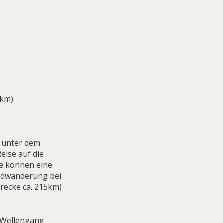
km).
l unter dem
eise auf die
ie können eine
ndwanderung bei
recke ca. 215km)
n Wellengang