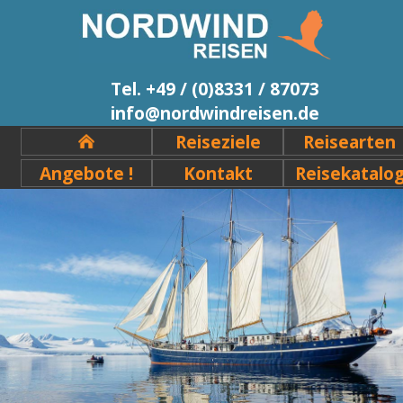
Tel. +49 / (0)8331 / 87073
info@nordwindreisen.de
Reiseziele
Reisearten
Angebote !
Kontakt
Reisekatalo