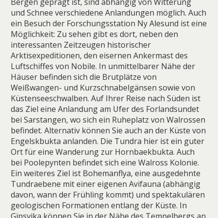
Bergen geprägt ist, sind abhängig von Witterung
und Schnee verschiedene Anlandungen möglich. Auch
ein Besuch der Forschungsstation Ny Alesund ist eine
Möglichkeit: Zu sehen gibt es dort, neben den
interessanten Zeitzeugen historischer
Arktisexpeditionen, den eisernen Ankermast des
Luftschiffes von Nobile. In unmittelbarer Nähe der
Häuser befinden sich die Brutplätze von
Weißwangen- und Kurzschnabelgänsen sowie von
Küstenseeschwalben. Auf Ihrer Reise nach Süden ist
das Ziel eine Anlandung am Ufer des Forlandsundet
bei Sarstangen, wo sich ein Ruheplatz von Walrossen
befindet. Alternativ können Sie auch an der Küste von
Engelskbukta anlanden. Die Tundra hier ist ein guter
Ort für eine Wanderung zur Hornbaekbukta. Auch
bei Poolepynten befindet sich eine Walross Kolonie.
Ein weiteres Ziel ist Bohemanflya, eine ausgedehnte
Tundraebene mit einer eigenen Avifauna (abhängig
davon, wann der Frühling kommt) und spektakulären
geologischen Formationen entlang der Küste. In
Gipsvika können Sie in der Nähe des Tempelbergs an