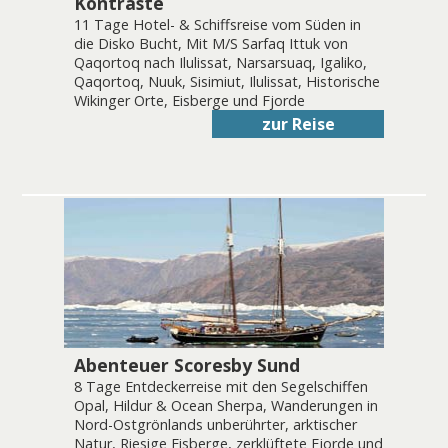
Kontraste
11 Tage Hotel- & Schiffsreise vom Süden in
die Disko Bucht, Mit M/S Sarfaq Ittuk von
Qaqortoq nach Ilulissat, Narsarsuaq, Igaliko,
Qaqortoq, Nuuk, Sisimiut, Ilulissat, Historische
Wikinger Orte, Eisberge und Fjorde
zur Reise
Abenteuer Scoresby Sund
8 Tage Entdeckerreise mit den Segelschiffen
Opal, Hildur & Ocean Sherpa, Wanderungen in
Nord-Ostgrönlands unberührter, arktischer
Natur, Riesige Eisberge, zerklüftete Fjorde und