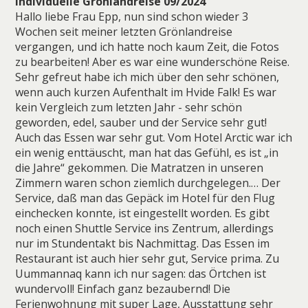
Individuelle Grönlandreise 09/2024
Hallo liebe Frau Epp, nun sind schon wieder 3
Wochen seit meiner letzten Grönlandreise
vergangen, und ich hatte noch kaum Zeit, die Fotos
zu bearbeiten! Aber es war eine wunderschöne Reise.
Sehr gefreut habe ich mich über den sehr schönen,
wenn auch kurzen Aufenthalt im Hvide Falk! Es war
kein Vergleich zum letzten Jahr - sehr schön
geworden, edel, sauber und der Service sehr gut!
Auch das Essen war sehr gut. Vom Hotel Arctic war ich
ein wenig enttäuscht, man hat das Gefühl, es ist „in
die Jahre“ gekommen. Die Matratzen in unseren
Zimmern waren schon ziemlich durchgelegen.… Der
Service, daß man das Gepäck im Hotel für den Flug
einchecken konnte, ist eingestellt worden. Es gibt
noch einen Shuttle Service ins Zentrum, allerdings
nur im Stundentakt bis Nachmittag. Das Essen im
Restaurant ist auch hier sehr gut, Service prima. Zu
Uummannaq kann ich nur sagen: das Örtchen ist
wundervoll! Einfach ganz bezaubernd! Die
Ferienwohnung mit super Lage, Ausstattung sehr